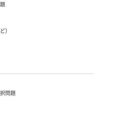
題
ど）
択問題