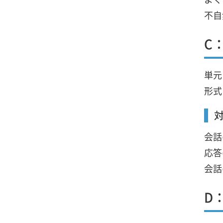
不自
C
単元
形式
会話
応答
会話
D