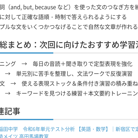
詞（and, but, because など）を使った文のつなぎ方を
に対して正確な語順・時制で答えられるようにする
プルな文をいくつかつなげることで自然な文章が作れる
総まとめ：次回に向けたおすすめ学習
ニング → 毎日の音読＋聞き取りで定型表現を強化
 → 単元別に苦手を整理し、文法ワークで反復演習
文 → 使える表現ストック＆条件付き演習の積み重ね
 → キーワードを見つける練習＋本文要約トレーニン
連記事
稲田中学 令和6年単元テスト分析 【英語・数学】｜新宿区で
塾メイツ 高田馬場教室