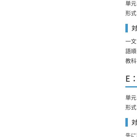
単元
形式
一文
語順
教科
E
単元
形式
先に