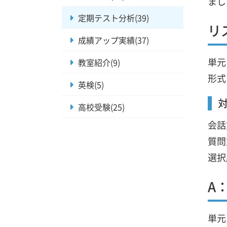
まし
定期テスト分析(39)
リ
成績アップ実績(37)
単元
教室紹介(9)
形式
英検(5)
高校受験(25)
会話
質問
選択
A
単元