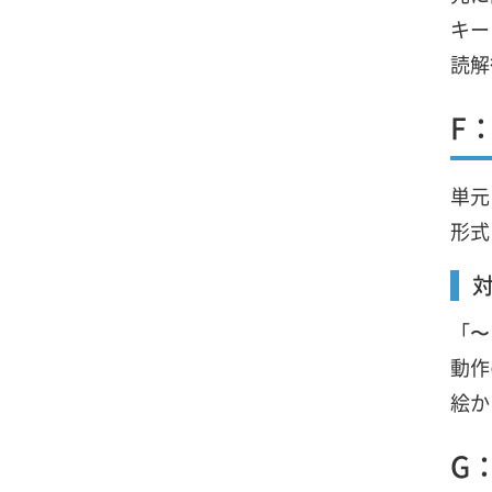
キー
読解
F
単元
形式
「〜
動作
絵か
G