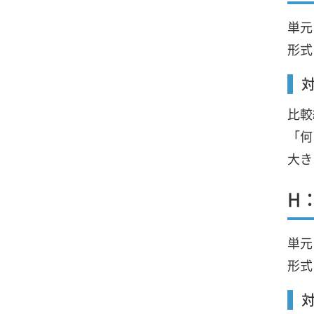
単元
形式
比較
「何
大き
H
単元
形式