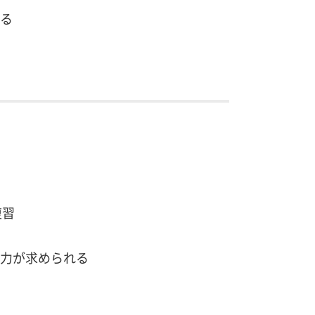
る
復習
力が求められる