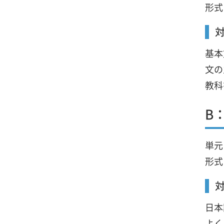
形式
基本
文の
教科
️
単元
形式
日本
よく