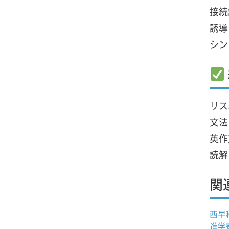
接続
誘導
シン
リス
文法
英作
読解
関
西早
進学