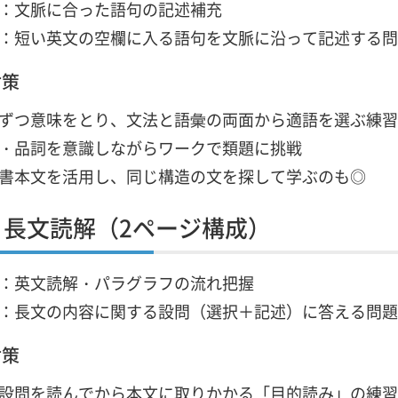
：文脈に合った語句の記述補充
：短い英文の空欄に入る語句を文脈に沿って記述する問
対策
ずつ意味をとり、文法と語彙の両面から適語を選ぶ練習
・品詞を意識しながらワークで類題に挑戦
書本文を活用し、同じ構造の文を探して学ぶのも◎
：長文読解（2ページ構成）
：英文読解・パラグラフの流れ把握
：長文の内容に関する設問（選択＋記述）に答える問題
対策
設問を読んでから本文に取りかかる「目的読み」の練習