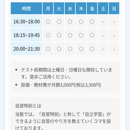
時間
月
火
水
木
金
土
日
16:30~18:00
○
○
○
○
○
-
-
18:15~19:45
○
○
○
○
○
-
-
20:00~21:30
○
○
○
○
○
-
-
テスト前期間は土曜日・日曜日も開校していま
す。是非ご活用ください。
設備・教材費が月額3,000円(税込3,300円)
自習特訓とは
当塾では、「自習特訓」と称して「自立学習」が
できるように自習のやり方を教えていくコマを設
けております。