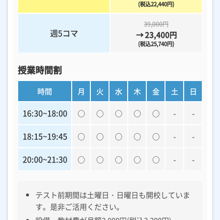
(税込22,440円)
39,000円
週5コマ
→ 23,400円
(税込25,740円)
授業時間割
時間
月
火
水
木
金
土
日
16:30~18:00
○
○
○
○
○
-
-
18:15~19:45
○
○
○
○
○
-
-
20:00~21:30
○
○
○
○
○
-
-
テスト前期間は土曜日・日曜日も開校していま
す。是非ご活用ください。
設備・教材費が月額3,000円(税込3,300円)