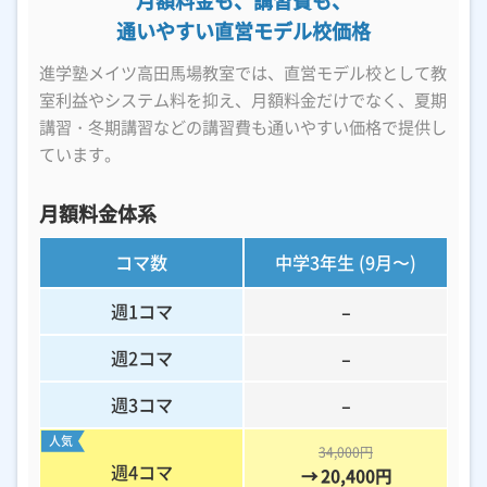
通いやすい直営モデル校価格
進学塾メイツ高田馬場教室では、直営モデル校として教
室利益やシステム料を抑え、
月額料金だけでなく、夏期
講習・冬期講習などの講習費も通いやすい価格で提供し
ています。
月額料金体系
コマ数
中学3年生
(9月〜)
週1コマ
−
週2コマ
−
週3コマ
−
人気
34,000円
週4コマ
→ 20,400円