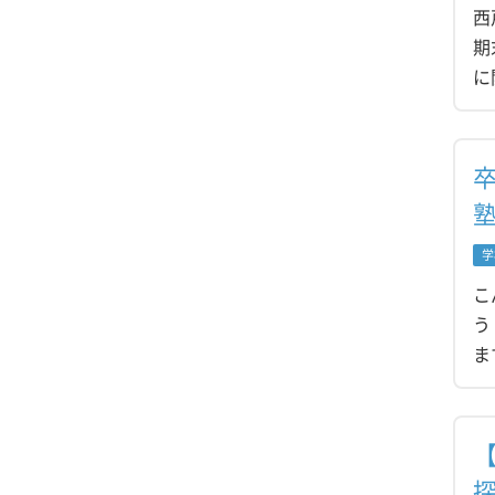
西
期
に
学
こ
う
ま