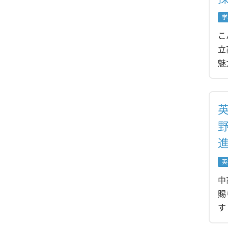
学
こ
立
魅
英
中
賜
す