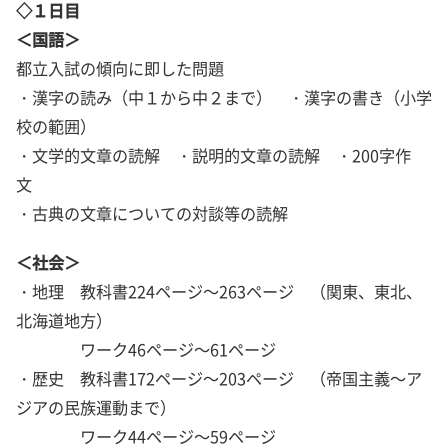
◇１日目
＜国語＞
都立入試の傾向に即した問題
・漢字の読み（中１から中２まで） ・漢字の書き（小学
校の範囲）
・文学的文章の読解 ・説明的文章の読解 ・200字作
文
・古典の文章についての対談等の読解
＜社会＞
・地理 教科書224ページ～263ページ （関東、東北、
北海道地方）
ワーク46ページ～61ページ
・歴史 教科書172ページ～203ページ （帝国主義～ア
ジアの民族運動まで）
ワーク44ページ～59ページ