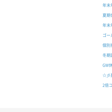
年末
夏期
年末
ゴー
個別
冬期
GW
☆彡
2倍